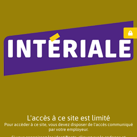
L'accès à ce site est limité
Pour accéder à ce site, vous devez disposer de l'accès communiqué
par votre employeur.