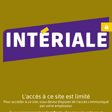
L'accès à ce site est limité
Pour accéder à ce site, vous devez disposer de l'accès communiqué
par votre employeur.