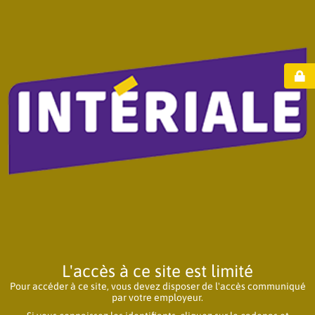
L'accès à ce site est limité
Pour accéder à ce site, vous devez disposer de l'accès communiqué
par votre employeur.